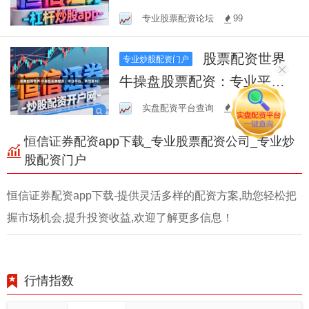
平台，助您盈利！
专业股票配资论坛
99
股票配资世界
专业炒股配资门户
牛操盘股票配资：专业平
台，助您盈利！
实盘配资平台查询
125
恒信证券配资app下载_专业股票配资公司_专业炒
股配资门户
恒信证券配资app下载-提供灵活多样的配资方案,助您轻松把
握市场机会,提升投资收益,欢迎了解更多信息！
行情指数