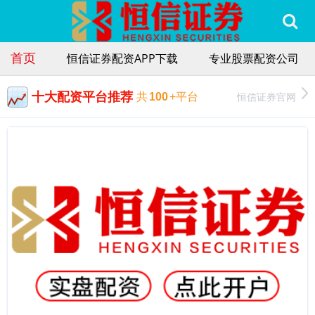
首页
恒信证券配资APP下载
专业股票配资公司
十大配资平台推荐
恒信证券官网
共
100
+平台